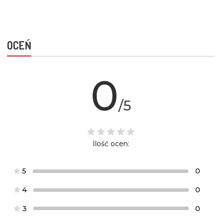
OCEŃ
0
/5
Ilość ocen:
5
0
4
0
3
0