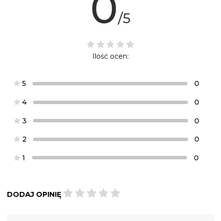
0
/5
Ilość ocen:
5
0
4
0
3
0
2
0
1
0
DODAJ OPINIĘ