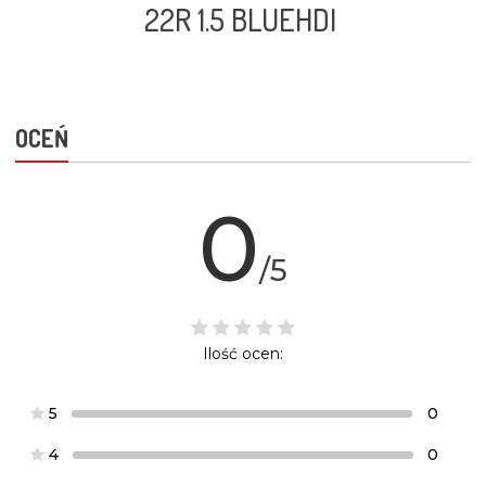
22R 1.5 BLUEHDI
OCEŃ
0
/5
Ilość ocen:
5
0
4
0