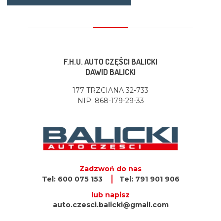
F.H.U. AUTO CZĘŚCI BALICKI
DAWID BALICKI
177 TRZCIANA 32-733
NIP: 868-179-29-33
Zadzwoń do nas
Tel: 600 075 153
Tel: 791 901 906
lub napisz
auto.czesci.balicki@gmail.com