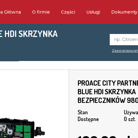
na Główna
O firmie
Części
Usługi
Dokumenty
UE HDI SKRZYNKA
Zaawansowan
PROACE CITY PARTNER
BLUE HDI SKRZYNKA
BEZPIECZNIKÓW 98
Stan
Używa
Dostępne
0 szt.