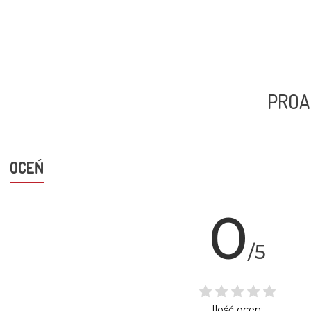
PROAC
OCEŃ
0
/5
Ilość ocen: