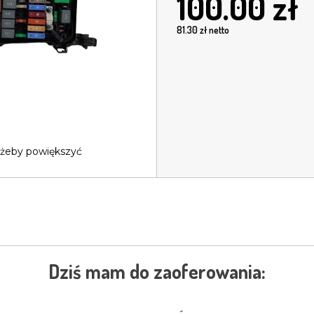
100.00
zł
81.30
zł netto
 żeby powiększyć
Dziś mam do zaoferowania: