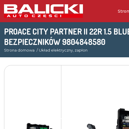
Stro
PROACE CITY PARTNER II 22R 1.5 BL
BEZPIECZNIKÓW 9804848580
Strona domowa
Układ elektryczny, zapłon