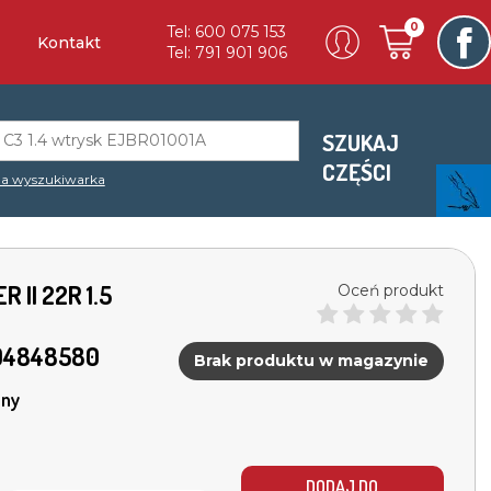
0
Tel: 600 075 153
Kontakt
Tel: 791 901 906
SZUKAJ
CZĘŚCI
a wyszukiwarka
 II 22R 1.5
Oceń produkt
04848580
Brak produktu w magazynie
ny
DODAJ DO