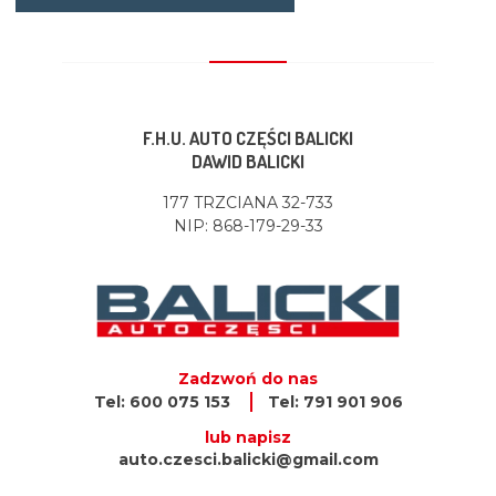
F.H.U. AUTO CZĘŚCI BALICKI
DAWID BALICKI
177 TRZCIANA 32-733
NIP: 868-179-29-33
Zadzwoń do nas
Tel: 600 075 153
Tel: 791 901 906
lub napisz
auto.czesci.balicki@gmail.com