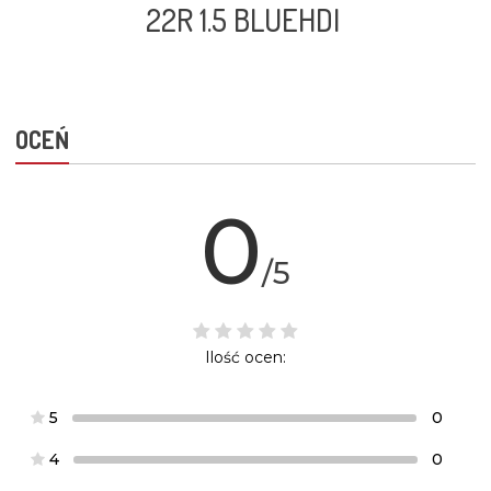
22R 1.5 BLUEHDI
OCEŃ
0
/5
Ilość ocen:
5
0
4
0