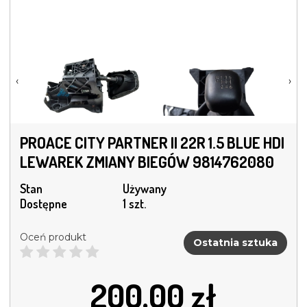
‹
›
PROACE CITY PARTNER II 22R 1.5 BLUE HDI
LEWAREK ZMIANY BIEGÓW 9814762080
Stan
Używany
Dostępne
1 szt.
Oceń produkt
Ostatnia sztuka
200.00
zł