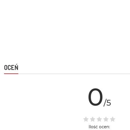
OCEŃ
0
/5
Ilość ocen: