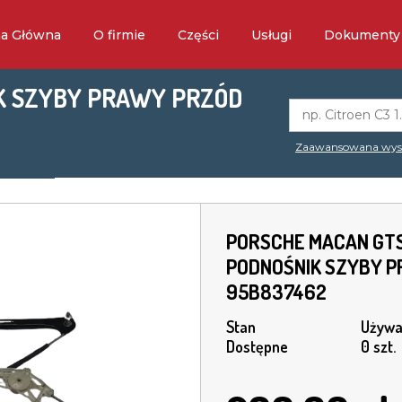
na Główna
O firmie
Części
Usługi
Dokumenty
K SZYBY PRAWY PRZÓD
Zaawansowana wys
PORSCHE MACAN GT
PODNOŚNIK SZYBY 
95B837462
Stan
Używa
Dostępne
0 szt.