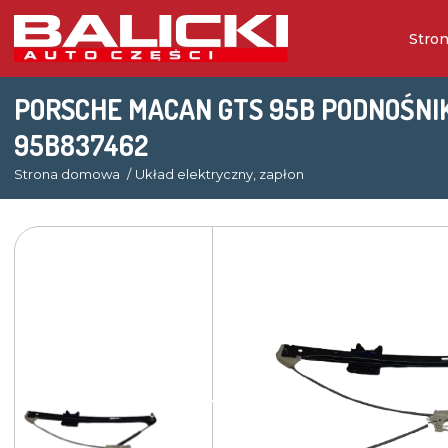
Stro
PORSCHE MACAN GTS 95B PODNOŚNI
95B837462
Strona domowa
Układ elektryczny, zapłon