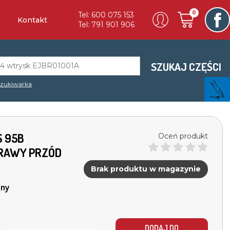
0
Tel: 600 075 153
Kontakt
Tel: 791 901 906
SZUKAJ CZĘŚCI
zukiwarka
S 95B
Oceń produkt
PRAWY PRZÓD
Brak produktu w magazynie
ny
DODAJ DO