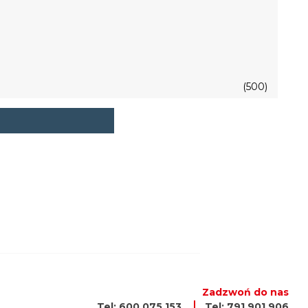
(500)
Zadzwoń do nas
Tel: 600 075 153
Tel: 791 901 906