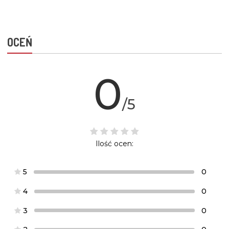
OCEŃ
0
/5
Ilość ocen:
5
0
4
0
3
0