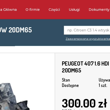
na Główna
O firmie
Części
Usługi
Dokumenty
GÓW 20DM65
Zaawansowana wyszukiwark
PEUGEOT 407 1.6 HD
20DM65
Stan
Używa
Dostępne
1 szt.
300.00
zł