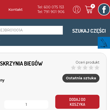
0
Tel: 600 075 153
Kontakt
Tel: 791 901 906
SZUKAJ CZĘŚCI
a
I SKRZYNIA BIEGÓW
Oceń produkt
Ostatnia sztuka
ny
DODAJ DO
KOSZYKA