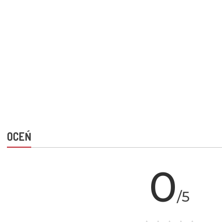
OCEŃ
0
/5