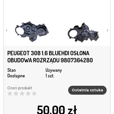
‹
›
PEUGEOT 308 1.6 BLUEHDI OSŁONA
OBUDOWA ROZRZĄDU 9807364280
Stan
Używany
Dostępne
1 szt.
Oceń produkt
Ostatnia sztuka
50.00
zł