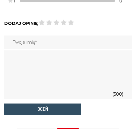
1
0
DODAJ OPINIĘ
(500)
OCEŃ