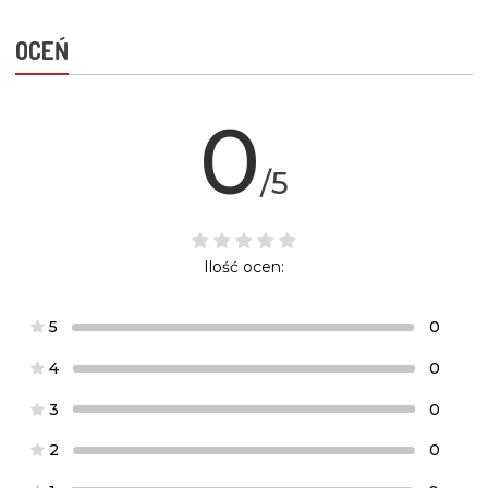
OCEŃ
0
/5
Ilość ocen:
5
0
4
0
3
0
2
0