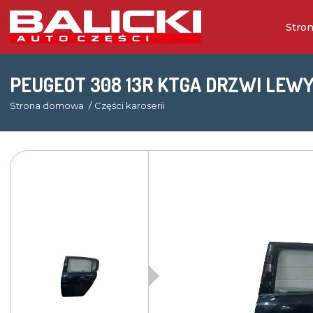
Stro
PEUGEOT 308 13R KTGA DRZWI LEWY
Strona domowa
Części karoserii