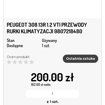
PEUGEOT 308 13R 1.2 VTI PRZEWODY
RURKI KLIMATYZACJI 9807218480
Stan
Używany
Dostępne
1 szt.
Oceń produkt
Ostatnia sztuka
200.00
zł
162.60
zł netto
z 1 szt.