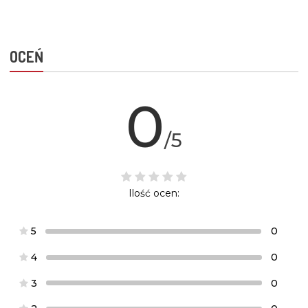
OCEŃ
0
/5
Ilość ocen:
5
0
4
0
3
0