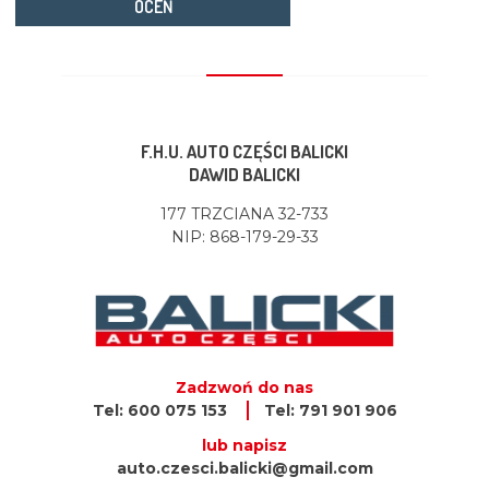
OCEŃ
F.H.U. AUTO CZĘŚCI BALICKI
DAWID BALICKI
177 TRZCIANA 32-733
NIP: 868-179-29-33
Zadzwoń do nas
Tel: 600 075 153
Tel: 791 901 906
lub napisz
auto.czesci.balicki@gmail.com