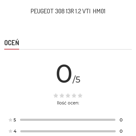
PEUGEOT 308 13R 1.2 VTI HM01
OCEŃ
0
/5
Ilość ocen:
5
0
4
0