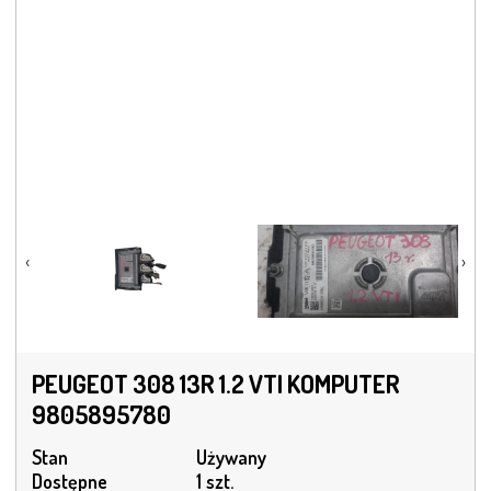
‹
›
PEUGEOT 308 13R 1.2 VTI KOMPUTER
9805895780
Stan
Używany
Dostępne
1 szt.