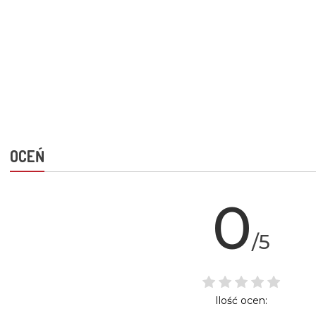
OCEŃ
0
/5
Ilość ocen: