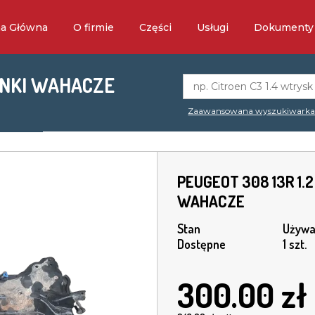
na Główna
O firmie
Części
Usługi
Dokumenty
SANKI WAHACZE
Zaawansowana wyszukiwark
PEUGEOT 308 13R 1.2
WAHACZE
Stan
Używa
Dostępne
1 szt.
300.00
zł