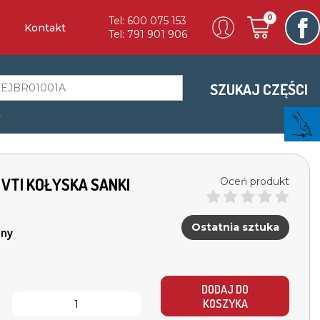
0
Tel: 600 075 153
Kontakt
Tel: 791 901 906
SZUKAJ CZĘŚCI
a
 VTI KOŁYSKA SANKI
Oceń produkt
Ostatnia sztuka
ny
DODAJ DO
KOSZYKA