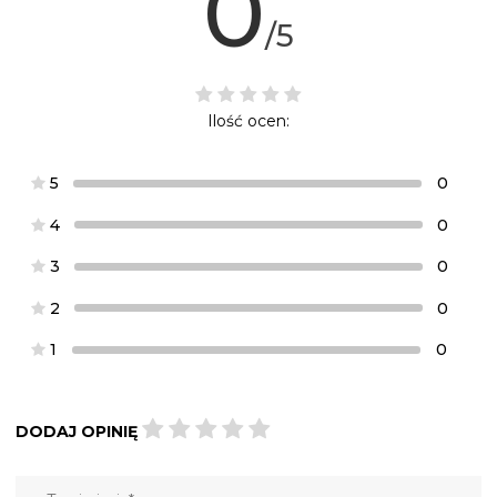
0
/5
Ilość ocen:
5
0
4
0
3
0
2
0
1
0
DODAJ OPINIĘ