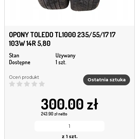
OPONY TOLEDO TL1000 235/55/17 17
103W 14R 5,80
Stan
Używany
Dostępne
1 szt.
Oceń produkt
Ostatnia sztuka
300.00
zł
243.90
zł netto
z 1 szt.