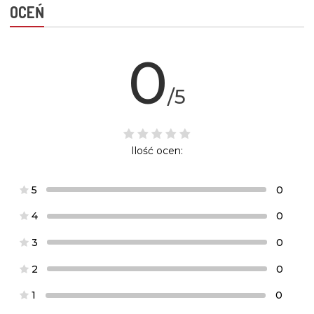
OCEŃ
0
/5
Ilość ocen:
5
0
4
0
3
0
2
0
1
0