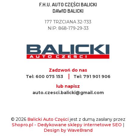
F.H.U. AUTO CZĘŚCI BALICKI
DAWID BALICKI
177 TRZCIANA 32-733
NIP: 868-179-29-33
Zadzwoń do nas
Tel: 600 075 153
Tel: 791 901 906
lub napisz
auto.czesci.balicki@gmail.com
© 2026
Balicki Auto Części
jest z dumą zasilany przez
Shopro.pl - Dedykowane sklepy internetowe SEO
|
Design by WaveBrand