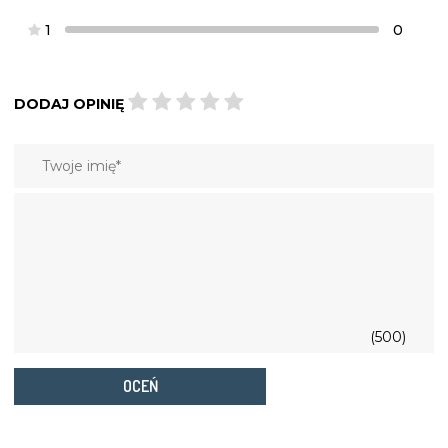
1
0
DODAJ OPINIĘ
(500)
OCEŃ