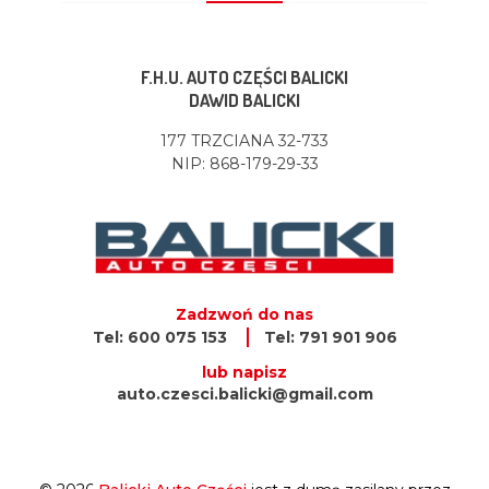
F.H.U. AUTO CZĘŚCI BALICKI
DAWID BALICKI
177 TRZCIANA 32-733
NIP: 868-179-29-33
Zadzwoń do nas
Tel: 600 075 153
Tel: 791 901 906
lub napisz
auto.czesci.balicki@gmail.com