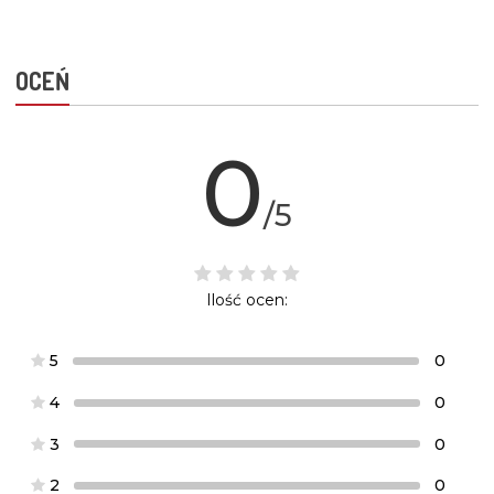
OCEŃ
0
/5
Ilość ocen:
5
0
4
0
3
0
2
0