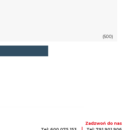
(500)
Zadzwoń do nas
Tel: 600 075 153
Tel: 791 901 906