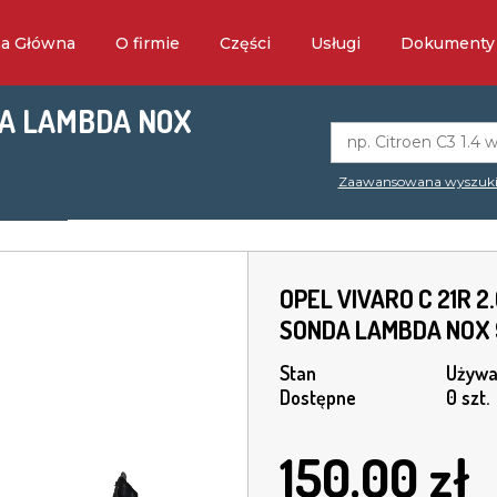
na Główna
O firmie
Części
Usługi
Dokumenty
NDA LAMBDA NOX
Zaawansowana wyszuk
OPEL VIVARO C 21R 2
SONDA LAMBDA NOX
Stan
Używa
Dostępne
0 szt.
150.00
zł