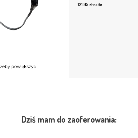
121.95
zł netto
 żeby powiększyć
Dziś mam do zaoferowania: