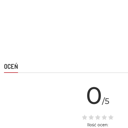
OCEŃ
0
/5
Ilość ocen: