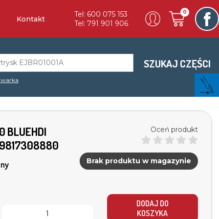
0
Tel: 600 075 153
Kontakt
Tel: 791 901 906
SZUKAJ CZĘŚCI
iwarka
.0 BLUEHDI
Oceń produkt
 9817308880
Brak produktu w magazynie
ny
DODAJ DO
KOSZYKA