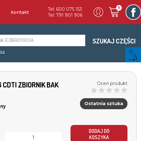
0
Tel: 600 075 153
Kontakt
Tel: 791 901 906
SZUKAJ CZĘŚCI
rka
6 CDTI ZBIORNIK BAK
Oceń produkt
Ostatnia sztuka
ny
DODAJ DO
KOSZYKA