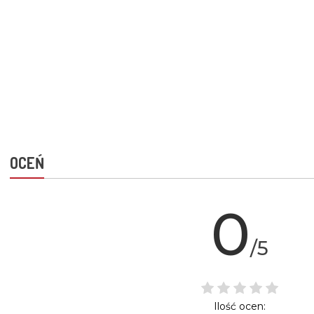
OCEŃ
0
/5
Ilość ocen: