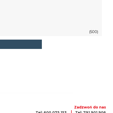
(500)
Zadzwoń do nas
Tel: 600 075 153
Tel: 791 901 906