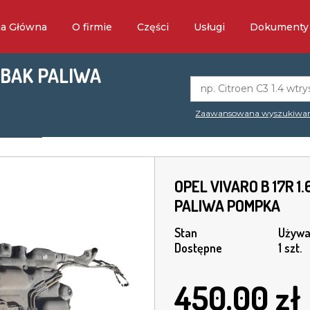
na Główna
O firmie
Części
Usługi
Dokumenty
K BAK PALIWA
Zaawansowana wyszukiwa
OPEL VIVARO B 17R 1.
PALIWA POMPKA
Stan
Używa
Dostępne
1 szt.
450.00
zł