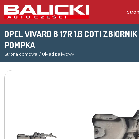
Stro
OPEL VIVARO B 17R 1.6 CDTI ZBIORNI
POMPKA
Strona domowa
Układ paliwowy