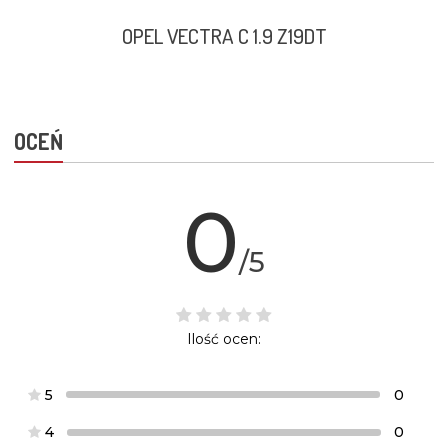
OPEL VECTRA C 1.9 Z19DT
OCEŃ
0
/5
Ilość ocen:
5
0
4
0