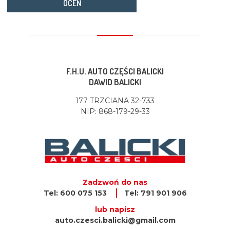
OCEŃ
F.H.U. AUTO CZĘŚCI BALICKI
DAWID BALICKI
177 TRZCIANA 32-733
NIP: 868-179-29-33
Zadzwoń do nas
Tel: 600 075 153
Tel: 791 901 906
lub napisz
auto.czesci.balicki@gmail.com