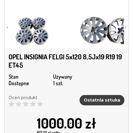
‹
›
OPEL INSIGNIA FELGI 5x120 8,5Jx19 R19 19
ET45
Stan
Używany
Dostępne
1 szt.
Oceń produkt
Ostatnia sztuka
1000.00
zł
813.01
zł netto