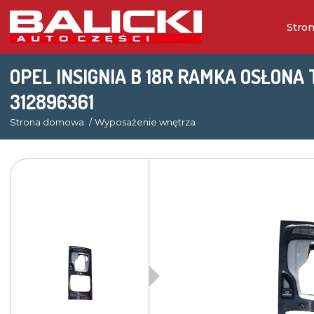
Stro
OPEL INSIGNIA B 18R RAMKA OSŁONA
312896361
Strona domowa
Wyposażenie wnętrza