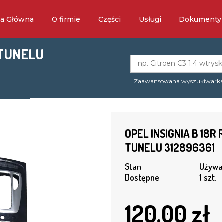
na Główna
O firmie
Części
Usługi
Dokumenty
 TUNELU
Zaawansowana wyszukiwark
OPEL INSIGNIA B 18
TUNELU 312896361
Stan
Używa
Dostępne
1 szt.
120.00
zł