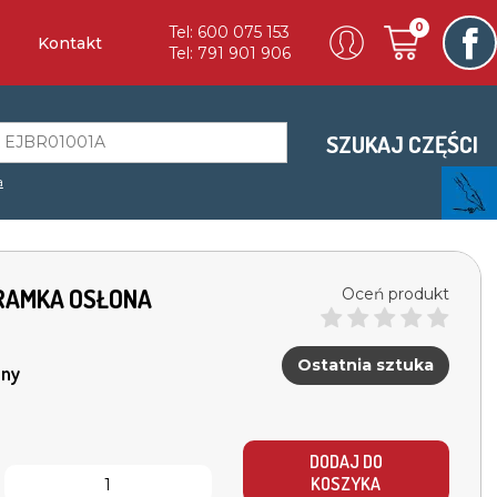
0
Tel: 600 075 153
Kontakt
Tel: 791 901 906
SZUKAJ CZĘŚCI
a
R RAMKA OSŁONA
Oceń produkt
Ostatnia sztuka
ny
DODAJ DO
KOSZYKA