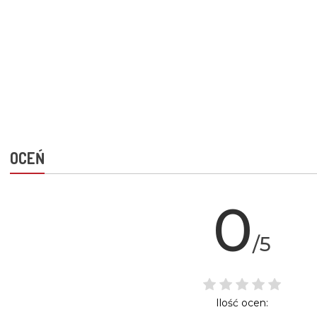
OCEŃ
0
/5
Ilość ocen: