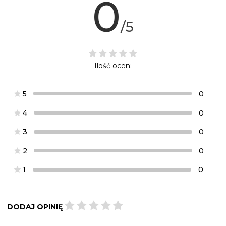
0
/5
Ilość ocen:
5
0
4
0
3
0
2
0
1
0
DODAJ OPINIĘ