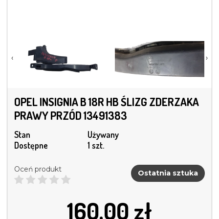
‹
›
OPEL INSIGNIA B 18R HB ŚLIZG ZDERZAKA
PRAWY PRZÓD 13491383
Stan
Używany
Dostępne
1 szt.
Oceń produkt
Ostatnia sztuka
160.00
zł