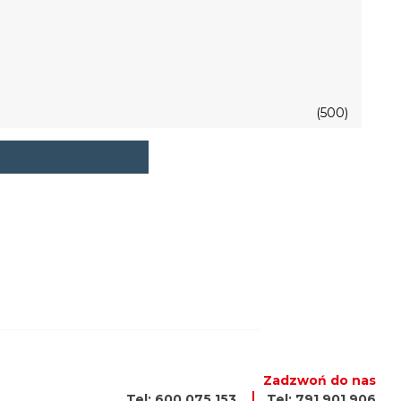
(500)
Zadzwoń do nas
Tel: 600 075 153
Tel: 791 901 906