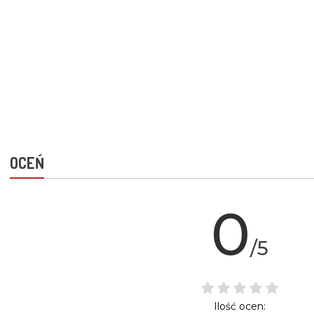
OCEŃ
0
/5
Ilość ocen: