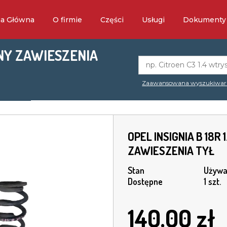
na Główna
O firmie
Części
Usługi
Dokumenty
ŻYNY ZAWIESZENIA
Zaawansowana wyszukiwar
OPEL INSIGNIA B 18R
ZAWIESZENIA TYŁ
Stan
Używa
Dostępne
1 szt.
140.00
zł