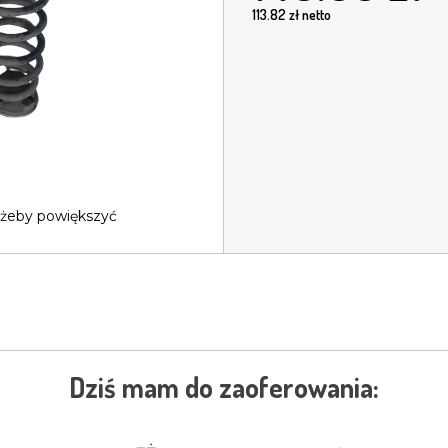
113.82
zł netto
 żeby powiększyć
Dziś mam do zaoferowania: