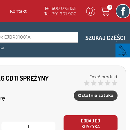
0
Tel: 600 075 153
Kontakt
Tel: 791 901 906
SZUKAJ CZĘŚCI
ka
 1.6 CDTI SPRĘŻYNY
Oceń produkt
Ostatnia sztuka
ny
DODAJ DO
KOSZYKA