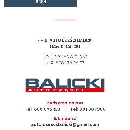
OCEŃ
F.H.U. AUTO CZĘŚCI BALICKI
DAWID BALICKI
177 TRZCIANA 32-733
NIP: 868-179-29-33
Zadzwoń do nas
Tel: 600 075 153
Tel: 791 901 906
lub napisz
auto.czesci.balicki@gmail.com