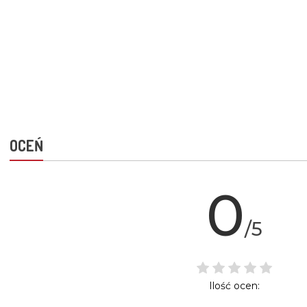
OCEŃ
0
/5
Ilość ocen: