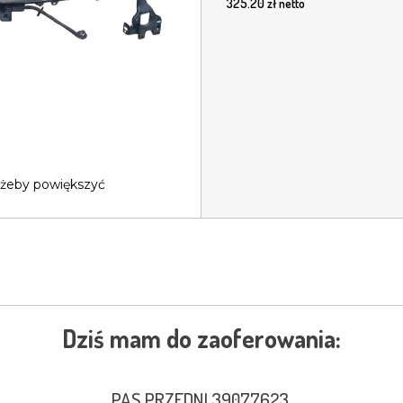
325.20
zł netto
 żeby powiększyć
Dziś mam do zaoferowania:
PAS PRZEDNI 39077623