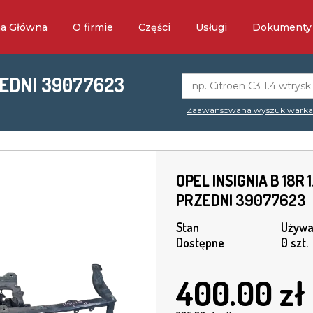
na Główna
O firmie
Części
Usługi
Dokumenty
RZEDNI 39077623
Zaawansowana wyszukiwark
OPEL INSIGNIA B 18R 
PRZEDNI 39077623
Stan
Używa
Dostępne
0 szt.
400.00
zł