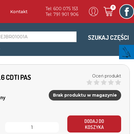
0
Tel: 600 075 153
Kontakt
Tel: 791 901 906
SZUKAJ CZĘŚCI
a
1.6 CDTI PAS
Oceń produkt
Brak produktu w magazynie
ny
DODAJ DO
KOSZYKA