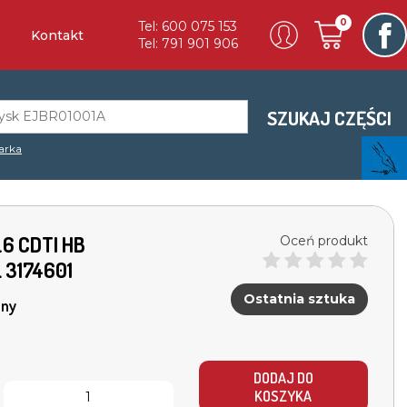
0
Tel: 600 075 153
Kontakt
Tel: 791 901 906
SZUKAJ CZĘŚCI
arka
1.6 CDTI HB
Oceń produkt
3174601
Ostatnia sztuka
ny
DODAJ DO
KOSZYKA