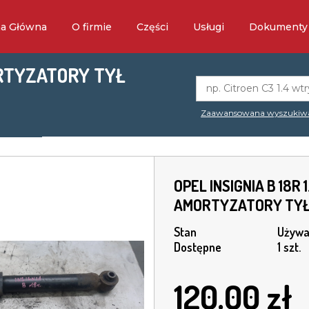
na Główna
O firmie
Części
Usługi
Dokumenty
MORTYZATORY TYŁ
Zaawansowana wyszukiw
OPEL INSIGNIA B 18R 
AMORTYZATORY TYŁ 
Stan
Używa
Dostępne
1 szt.
120.00
zł