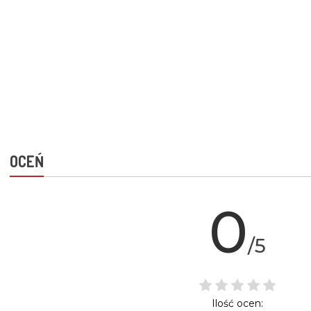
OCEŃ
0
/5
Ilość ocen: