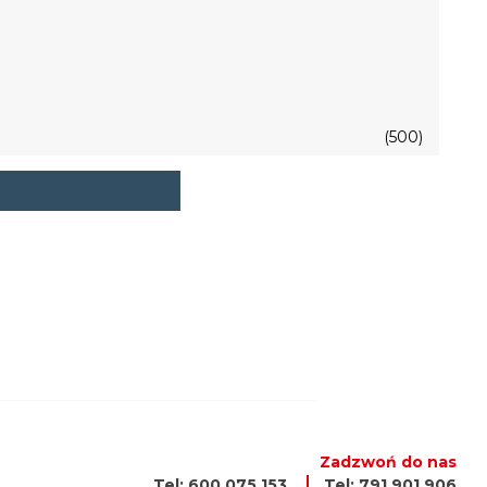
(500)
Zadzwoń do nas
Tel: 600 075 153
Tel: 791 901 906