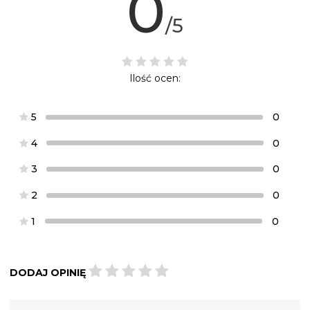
0
/5
Ilość ocen:
5
0
4
0
3
0
2
0
1
0
DODAJ OPINIĘ