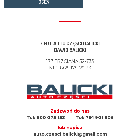
OCEŃ
F.H.U. AUTO CZĘŚCI BALICKI
DAWID BALICKI
177 TRZCIANA 32-733
NIP: 868-179-29-33
Zadzwoń do nas
Tel: 600 075 153
Tel: 791 901 906
lub napisz
auto.czesci.balicki@gmail.com