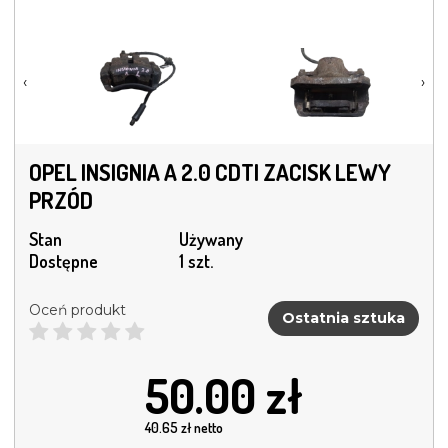
‹
›
OPEL INSIGNIA A 2.0 CDTI ZACISK LEWY
PRZÓD
Stan
Używany
Dostępne
1 szt.
Oceń produkt
Ostatnia sztuka
50.00
zł
40.65
zł netto