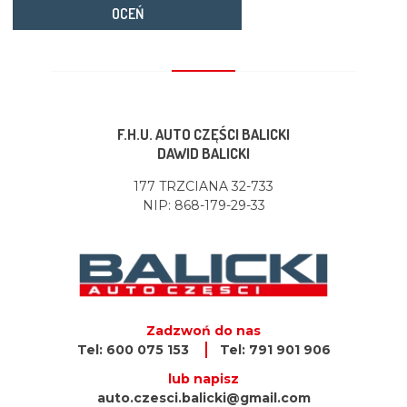
OCEŃ
F.H.U. AUTO CZĘŚCI BALICKI
DAWID BALICKI
177 TRZCIANA 32-733
NIP: 868-179-29-33
Zadzwoń do nas
Tel: 600 075 153
Tel: 791 901 906
lub napisz
auto.czesci.balicki@gmail.com