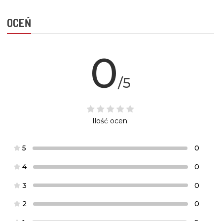
OCEŃ
0
/5
Ilość ocen:
5
0
4
0
3
0
2
0