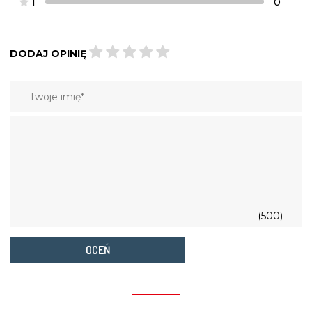
1
0
DODAJ OPINIĘ
(500)
OCEŃ