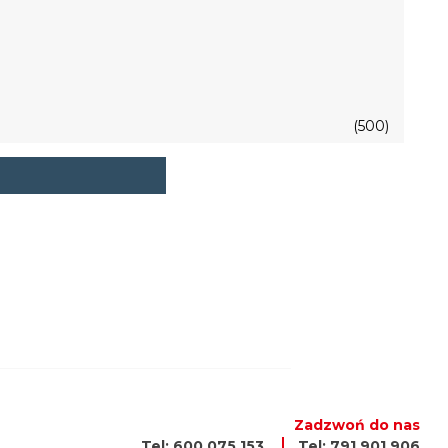
(500)
Zadzwoń do nas
Tel: 600 075 153
Tel: 791 901 906