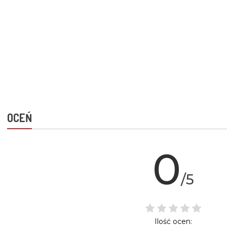
OCEŃ
0
/5
Ilość ocen: