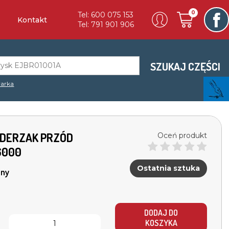
0
Tel: 600 075 153
Kontakt
Tel: 791 901 906
SZUKAJ CZĘŚCI
arka
 ZDERZAK PRZÓD
Oceń produkt
6000
Ostatnia sztuka
ny
DODAJ DO
KOSZYKA