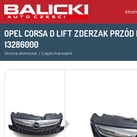
Stro
OPEL CORSA D LIFT ZDERZAK PRZÓD 
13286000
Strona domowa
Części karoserii