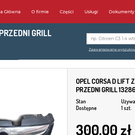
na Główna
O firmie
Części
Usługi
Dokumenty
PRZEDNI GRILL
Zaawansowana wyszukiw
OPEL CORSA D LIFT
PRZEDNI GRILL 1328
Stan
Używa
Dostępne
1 szt.
300.00
zł