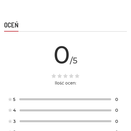
OCEŃ
0
/5
Ilość ocen:
5
0
4
0
3
0