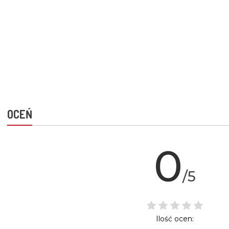
OCEŃ
0
/5
Ilość ocen: