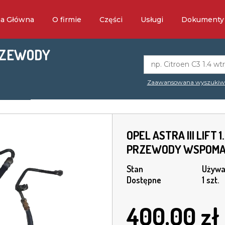
na Główna
O firmie
Części
Usługi
Dokumenty
 PRZEWODY
Zaawansowana wyszukiw
OPEL ASTRA III LIFT 1
PRZEWODY WSPOMA
Stan
Używa
Dostępne
1 szt.
400.00
zł