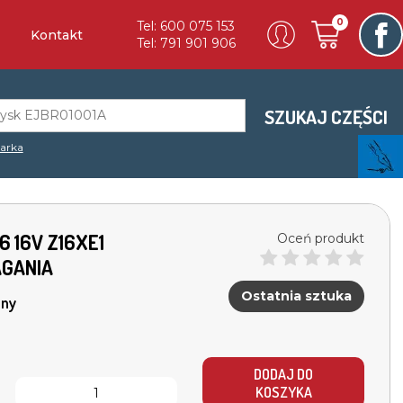
0
Tel: 600 075 153
Kontakt
Tel: 791 901 906
SZUKAJ CZĘŚCI
arka
.6 16V Z16XE1
Oceń produkt
GANIA
Ostatnia sztuka
ny
DODAJ DO
KOSZYKA