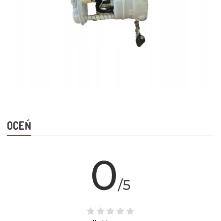
OCEŃ
0
/5