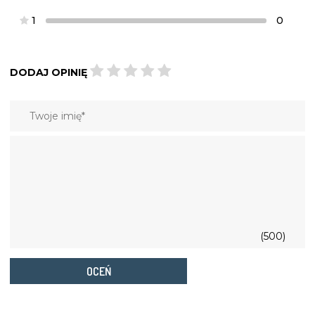
1
0
DODAJ OPINIĘ
(500)
OCEŃ