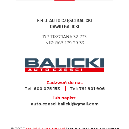
F.H.U. AUTO CZĘŚCI BALICKI
DAWID BALICKI
177 TRZCIANA 32-733
NIP: 868-179-29-33
Zadzwoń do nas
Tel: 600 075 153
Tel: 791 901 906
lub napisz
auto.czesci.balicki@gmail.com