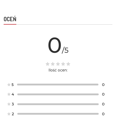
OCEŃ
0
/5
Ilość ocen:
5
0
4
0
3
0
2
0