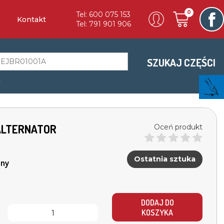
0
Tel: 600 075 153
Kontakt
Tel: 791 901 906
SZUKAJ CZĘŚCI
a
 ALTERNATOR
Oceń produkt
Ostatnia sztuka
ny
DODAJ DO
KOSZYKA