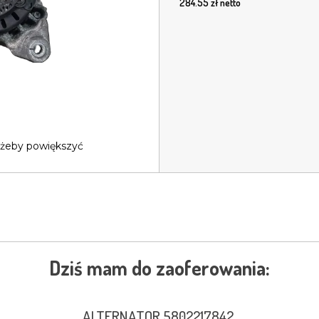
284.55
zł netto
 żeby powiększyć
Dziś mam do zaoferowania:
ALTERNATOR 5802217842