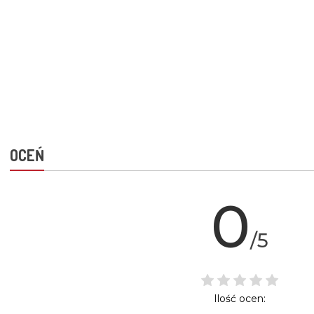
OCEŃ
0
/5
Ilość ocen: