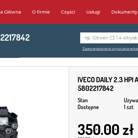
na Główna
O firmie
Części
Usługi
Dokumenty
02217842
Zaawansowana wyszukiwark
IVECO DAILY 2.3 HPI
5802217842
Stan
Używa
Dostępne
1 szt.
350.00
zł