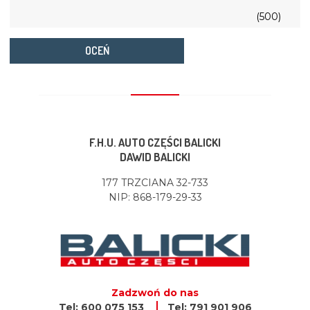
(500)
OCEŃ
F.H.U. AUTO CZĘŚCI BALICKI
DAWID BALICKI
177 TRZCIANA 32-733
NIP: 868-179-29-33
Zadzwoń do nas
Tel: 600 075 153
Tel: 791 901 906