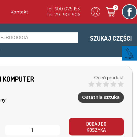
0
Tel: 600 075 153
Kontakt
Tel: 791 901 906
SZUKAJ CZĘŚCI
a
DI KOMPUTER
Oceń produkt
Ostatnia sztuka
ny
DODAJ DO
KOSZYKA