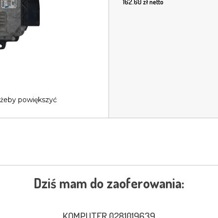
162.60
zł netto
 żeby powiększyć
Dziś mam do zaoferowania:
KOMPUTER 0281019639