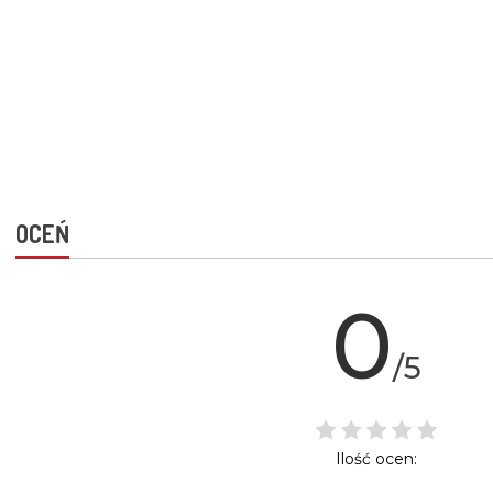
OCEŃ
0
/5
Ilość ocen: