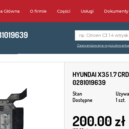
na Główna
O firmie
Części
Usługi
Dokumenty
81019639
Zaawansowana wyszukiwark
HYUNDAI X35 1.7 CR
0281019639
Stan
Używa
Dostępne
1 szt.
200.00
zł