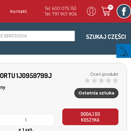
0
Tel: 600 075 153
Kontakt
Tel: 791 901 906
SZUKAJ CZĘŚCI
a
FORTU 1J0959799J
Oceń produkt
ny
Ostatnia sztuka
DODAJ DO
KOSZYKA
z 1 szt.