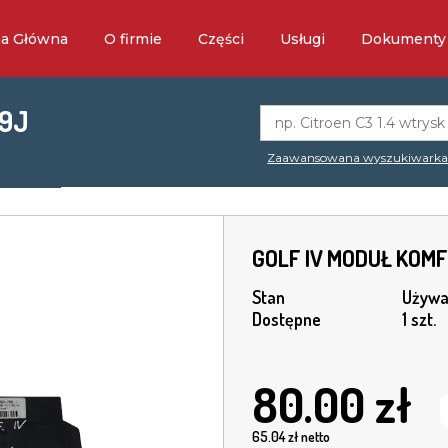
na Główna
O firmie
Części
Usługi
Dokumenty
99J
Zaawansowana wyszukiwark
GOLF IV MODUŁ KOM
Stan
Używa
Dostępne
1 szt.
80.00
zł
65.04
zł netto