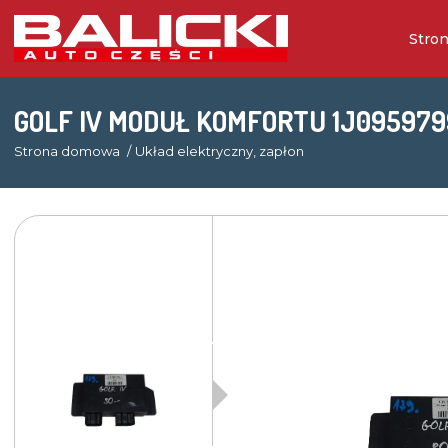
Stro
GOLF IV MODUŁ KOMFORTU 1J09597
Strona domowa
Układ elektryczny, zapłon