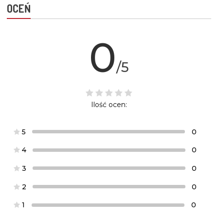
OCEŃ
0
/5
Ilość ocen:
5
0
4
0
3
0
2
0
1
0