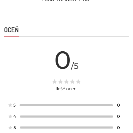
OCEŃ
0
/5
Ilość ocen:
5
0
4
0
3
0