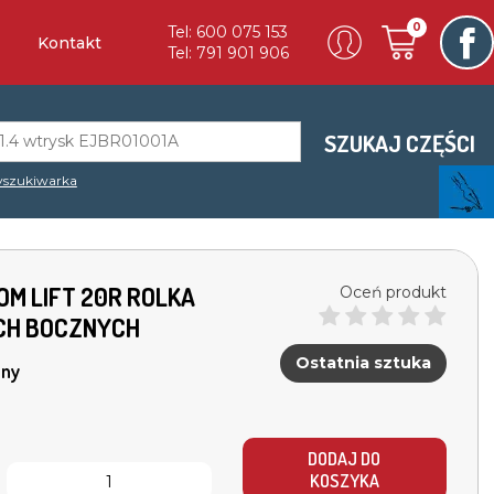
0
Tel: 600 075 153
Kontakt
Tel: 791 901 906
SZUKAJ CZĘŚCI
szukiwarka
OM LIFT 20R ROLKA
Oceń produkt
CH BOCZNYCH
Ostatnia sztuka
ny
DODAJ DO
KOSZYKA