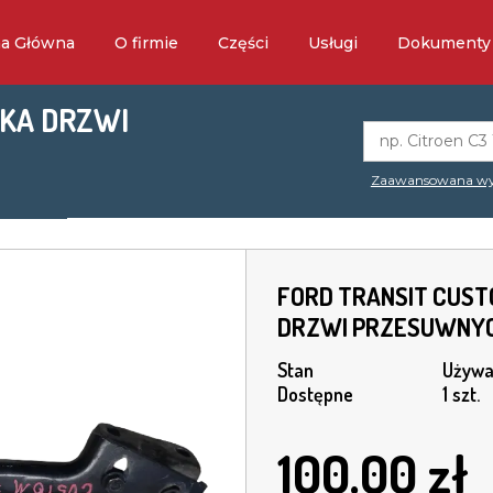
na Główna
O firmie
Części
Usługi
Dokumenty
LKA DRZWI
Zaawansowana wy
FORD TRANSIT CUST
DRZWI PRZESUWNY
Stan
Używa
Dostępne
1 szt.
100.00
zł