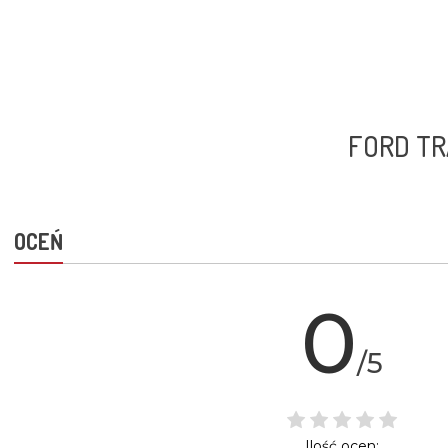
FORD TR
OCEŃ
0
/5
Ilość ocen: