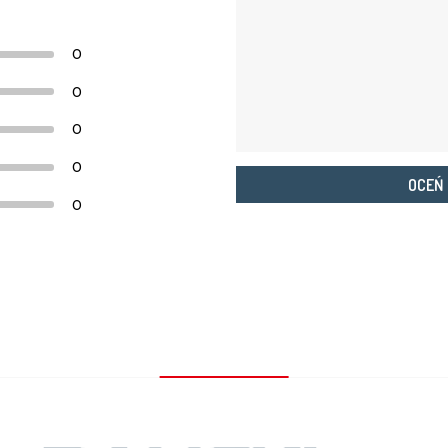
0
0
0
0
OCEŃ
0