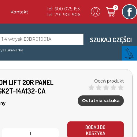
0
Tel: 600 075 153
Kontakt
Tel: 791 901 906
SZUKAJ CZĘŚCI
yszukiwarka
OM LIFT 20R PANEL
Oceń produkt
GK2T-14A132-CA
Ostatnia sztuka
ny
DODAJ DO
KOSZYKA