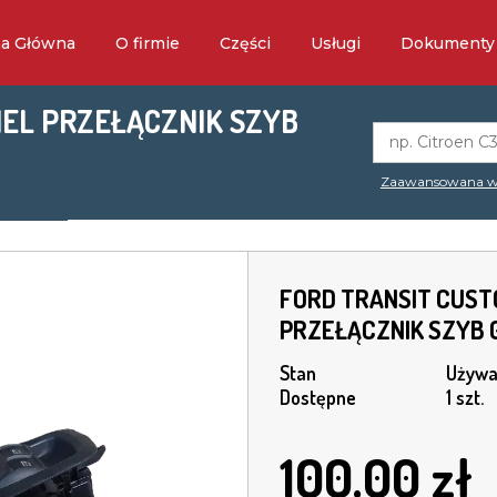
na Główna
O firmie
Części
Usługi
Dokumenty
NEL PRZEŁĄCZNIK SZYB
Zaawansowana w
FORD TRANSIT CUST
PRZEŁĄCZNIK SZYB 
Stan
Używa
Dostępne
1 szt.
100.00
zł