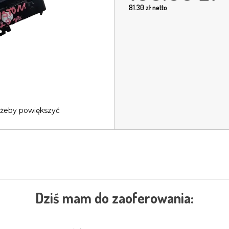
81.30
zł netto
 żeby powiększyć
Dziś mam do zaoferowania: