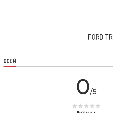
FORD TR
OCEŃ
0
/5
Ilość ocen: