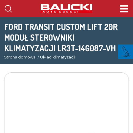
FORD TRANSIT CUSTOM LIFT 20R
MODUŁ STEROWNIKI
KLIMATYZACJI LR3T-14G087-VH
Strona domowa
Układ klimatyzacji