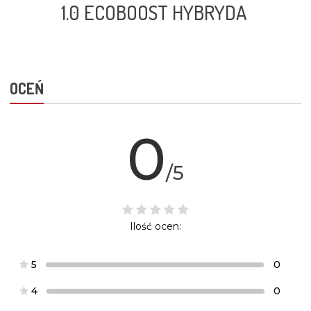
1.0 ECOBOOST HYBRYDA
OCEŃ
0
/5
Ilość ocen:
5
0
4
0