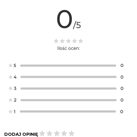
0
/5
Ilość ocen:
5
0
4
0
3
0
2
0
1
0
DODAJ OPINIĘ